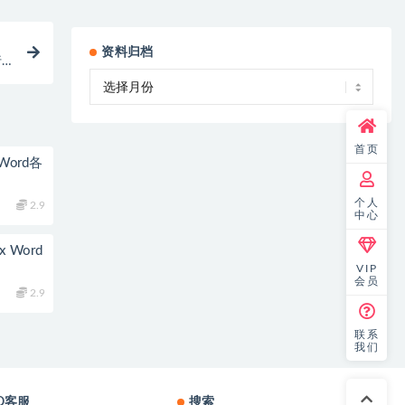
资料归档
行
首页
ord各
个人
2.9
中心
Word
VIP
会员
2.9
联系
我们
Q客服
搜索