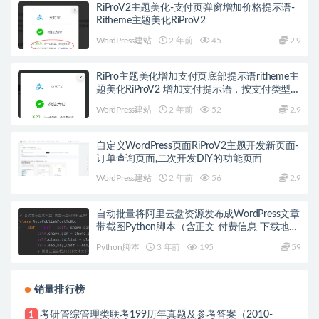
RiProV2主题美化-支付页弹窗增加价格提示语-
Ritheme主题美化RiProV2
WordPress建站
2 年前
45
2.9
RiPro主题美化增加支付页底部提示语ritheme主
题美化RiProV2 增加支付提示语，按支付类型不
同,入口不同提示语不同的设置
WordPress建站
2 年前
52
2.9
自定义WordPress页面RiProV2主题开发新页面-
订单查询页面,二次开发DIY的功能页面
WordPress建站
2 年前
56
2.9
自动批量将阿里云盘资源发布成WordPress文章
带截图Python脚本（含正文 付费信息 下载地址
SEO等自动设置）源码
Python脚本
3 年前
195
59
销量排行榜
考研管综管理类联考199历年真题及参考答案（2010-
1