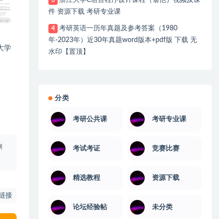
浙江大学C语言程序设计课程（翁恺）视频及课
3
件 资源下载 考研专业课
考研英语一历年真题及参考答案（1980
4
年-2023年）近30年真题word版本+pdf版 下载 无
大学
水印【置顶】
分类
考研公共课
考研专业课
网
考试考证
竞赛比赛
精选教程
资源下载
链接
论坛经验帖
未分类