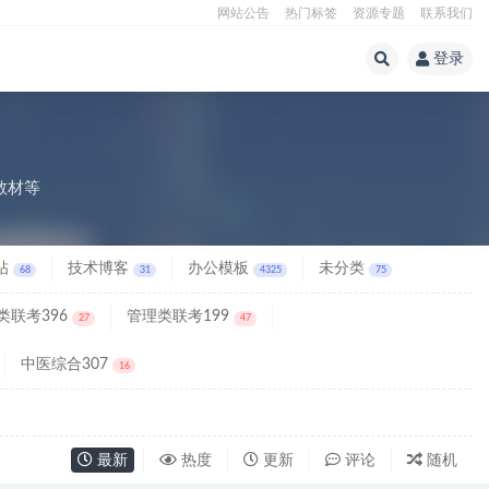
网站公告
热门标签
资源专题
联系我们
登录
教材等
帖
技术博客
办公模板
未分类
68
31
4325
75
类联考396
管理类联考199
27
47
中医综合307
16
最新
热度
更新
评论
随机