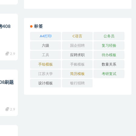
标签
408
A4打印
C语言
公务员
六级
国企招聘
复习经验
2.9
工具
应聘求职
待办模板
手绘模板
手账模板
数量关系
江苏大学
简历模板
考研复试
08刷题
设计模板
银行招聘
2.9