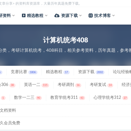
质文章分享> 的资料库资源库，大量历年真题免费下载。
研资料
精选教程
资源下载
技术博客
计算机统考408
分类，考研计算机统考，408科目，相关参考资料，历年真题，参考
竞赛比赛
精选教程
资源下载
论坛经验
6
1806
17
2002
306
英语一二
考研调剂
考研复试
经济
38
115
16
14
数学一二三
教育学统考311
心理学统考312
1
90
43
27
文档资料
久会员免费