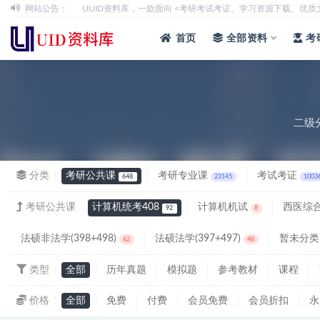
网站公告：
UUID资料库，一款面向 <考研考试考证、学习资源下载、优
全部
首页
全部资料
考
二级
分类
考研公共课
考研专业课
考试考证
648
23145
1003
考研公共课
计算机统考408
计算机机试
西医综合
92
8
法硕非法学(398+498)
法硕法学(397+497)
暂未分类
62
48
类型
全部
历年真题
模拟题
参考教材
课程
价格
全部
免费
付费
会员免费
会员折扣
永